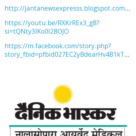
al.com/2023/11/blog-post_97.html
http://jantanewsexpresss.blogspot.com/2
023/11/blog-post_95.html
https://youtu.be/RXKrREx3_g8?
si=tQNty3lKo0I28OJO
https://m.facebook.com/story.php?
story_fbid=pfbid027EC2yBdearHv4B1kTS7
eznrXhCkiS5x744MQgsMV9BLRntfzCBkSd
11UVLRVdCpwl&id=100063951644494&sf
nsn=wiwspwa&mibextid=6aamW6